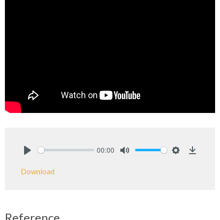
00:00
Play
Mute
Settings
Downlo
Download
Reference