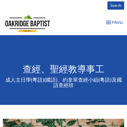
Search
Toggle nav
Menu
查經、聖經教導事工
成人主日學(粵語)(國語)、約拿單查經小組(粵語)及國
語查經班