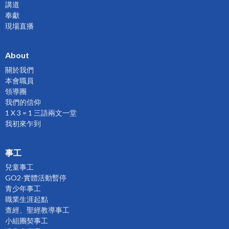
講道
奉獻
現場直播
About
關於我們
本會職員
領導團
我們的信仰
1 X 3 = 1 三語兩文一堂
我初來乍到
事工
兒童事工
GO2-實體活動暫停
青少年事工
職業生涯起點
查經、聖經教導事工
小組團契事工