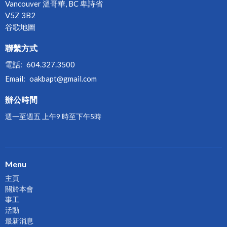
Vancouver 溫哥華, BC 卑詩省
V5Z 3B2
谷歌地圖
聯繫方式
電話:
604.327.3500
Email
:
oakbapt@gmail.com
辦公時間
週一至週五 上午9 時至下午5時
Menu
主頁
關於本會
事工
活動
最新消息