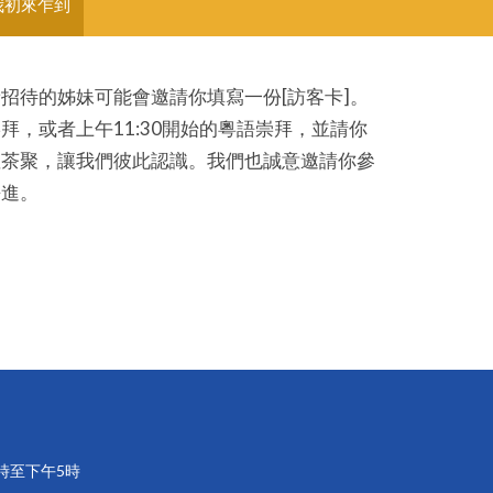
我初來乍到
招待的姊妹可能會邀請你填寫一份[訪客卡]。
拜，或者上午11:30開始的粵語崇拜，並請你
誼茶聚，讓我們彼此認識。我們也誠意邀請你參
長進。
 時至下午5時