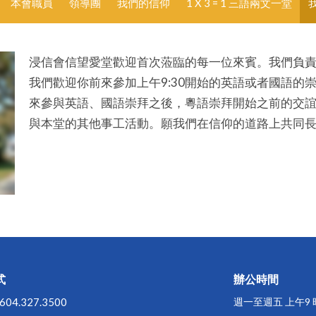
本會職員
領導團
我們的信仰
1 X 3 = 1 三語兩文一堂
浸信會信望愛堂歡迎首次蒞臨的每一位來賓。我們負責
我們歡迎你前來參加上午9:30開始的英語或者國語的崇
來參與英語、國語崇拜之後，粵語崇拜開始之前的交
與本堂的其他事工活動。願我們在信仰的道路上共同
式
辦公時間
604.327.3500
週一至週五 上午9