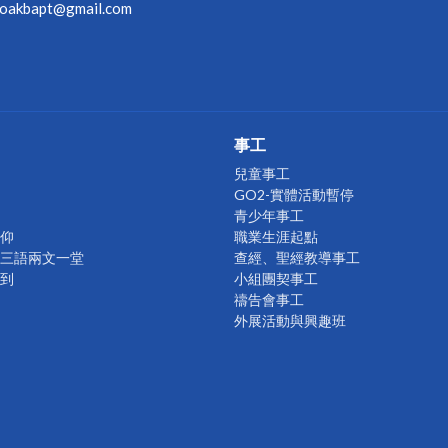
oakbapt@gmail.com
事工
兒童事工
GO2-實體活動暫停
青少年事工
仰
職業生涯起點
= 1 三語兩文一堂
查經、聖經教導事工
到
小組團契事工
禱告會事工
外展活動與興趣班