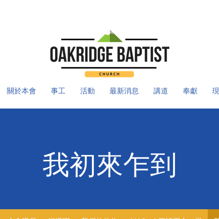
關於本會
事工
活動
最新消息
講道
奉獻
我初來乍到