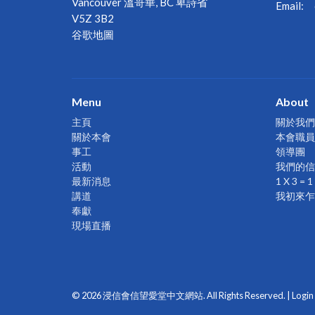
Vancouver 溫哥華, BC 卑詩省
Email
:
V5Z 3B2
谷歌地圖
Menu
About
主頁
關於我們
關於本會
本會職員
事工
領導團
活動
我們的信
最新消息
1 X 3 
講道
我初來乍
奉獻
現場直播
© 2026 浸信會信望愛堂中文網站. All Rights Reserved. |
Login