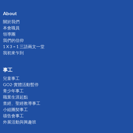
About
關於我們
本會職員
領導團
我們的信仰
1 X 3 = 1 三語兩文一堂
我初來乍到
事工
兒童事工
GO2-實體活動暫停
青少年事工
職業生涯起點
查經、聖經教導事工
小組團契事工
禱告會事工
外展活動與興趣班