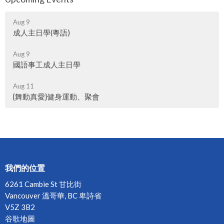
Aug 9
成人主日學(粵語)
Aug 9
國語事工成人主日學
Aug 11
{舞動真愛}健身運動、聚會
我們的位置
6261 Cambie St 甘比街
Vancouver 溫哥華, BC 卑詩省
V5Z 3B2
谷歌地圖