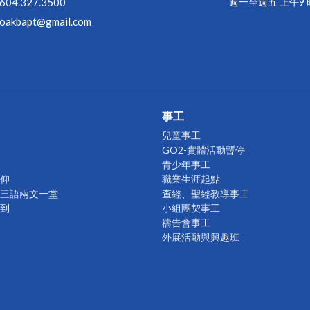
604.327.3500
週一至週五 上午9
oakbapt@gmail.com
事工
兒童事工
GO2-實體活動暫停
青少年事工
仰
職業生涯起點
= 1 三語兩文一堂
查經、聖經教導事工
到
小組團契事工
禱告會事工
外展活動與興趣班