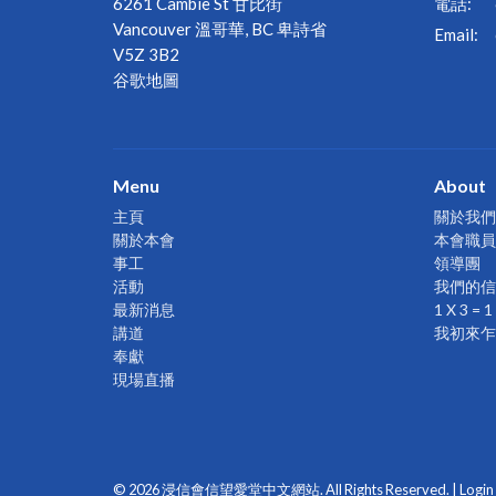
6261 Cambie St 甘比街
電話:
Vancouver 溫哥華, BC 卑詩省
Email
:
V5Z 3B2
谷歌地圖
Menu
About
主頁
關於我們
關於本會
本會職員
事工
領導團
活動
我們的信
最新消息
1 X 3 
講道
我初來乍
奉獻
現場直播
© 2026 浸信會信望愛堂中文網站. All Rights Reserved. |
Login