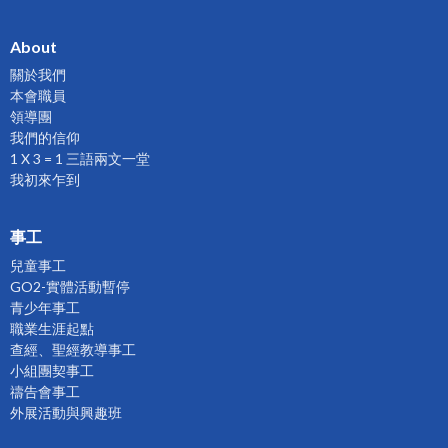
About
關於我們
本會職員
領導團
我們的信仰
1 X 3 = 1 三語兩文一堂
我初來乍到
事工
兒童事工
GO2-實體活動暫停
青少年事工
職業生涯起點
查經、聖經教導事工
小組團契事工
禱告會事工
外展活動與興趣班