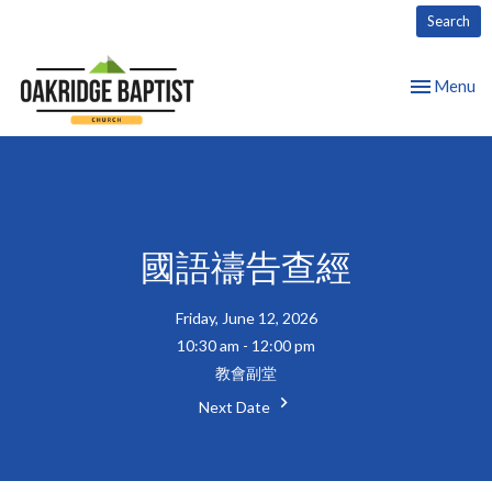
Search
Toggle nav
Menu
國語禱告查經
Friday, June 12, 2026
10:30 am - 12:00 pm
教會副堂
Next Date