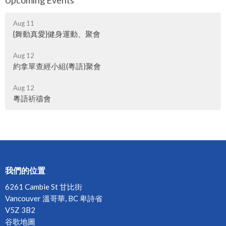
Upcoming Events
Aug 11
{舞動真愛}健身運動、聚會
Aug 12
約拿單查經小組(粵語)聚會
Aug 12
粵語祈禱會
我們的位置
6261 Cambie St 甘比街
Vancouver 溫哥華, BC 卑詩省
V5Z 3B2
谷歌地圖