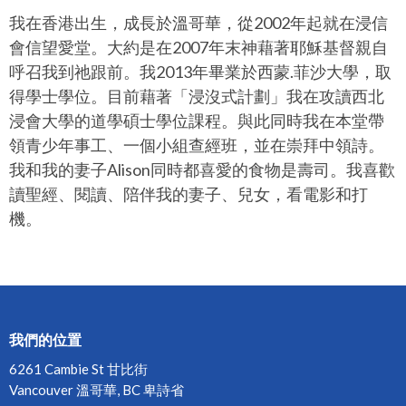
我在香港出生，成長於溫哥華，從2002年起就在浸信
會信望愛堂。大約是在2007年末神藉著耶穌基督親自
呼召我到祂跟前。我2013年畢業於西蒙.菲沙大學，取
得學士學位。目前藉著「浸沒式計劃」我在攻讀西北
浸會大學的道學碩士學位課程。與此同時我在本堂帶
領青少年事工、一個小組查經班，並在崇拜中領詩。
我和我的妻子Alison同時都喜愛的食物是壽司。我喜歡
讀聖經、閱讀、陪伴我的妻子、兒女，看電影和打
機。
我們的位置
6261 Cambie St 甘比街
Vancouver 溫哥華, BC 卑詩省