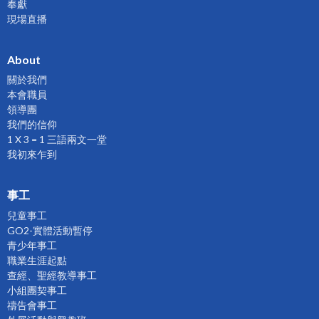
奉獻
現場直播
About
關於我們
本會職員
領導團
我們的信仰
1 X 3 = 1 三語兩文一堂
我初來乍到
事工
兒童事工
GO2-實體活動暫停
青少年事工
職業生涯起點
查經、聖經教導事工
小組團契事工
禱告會事工