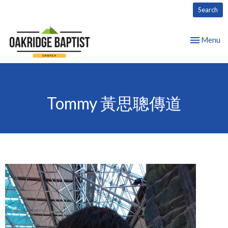
Search
Toggle nav
Menu
Tommy 黃思聰傳道